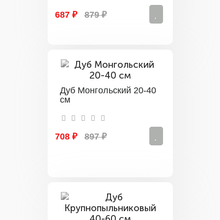
687 ₽
879 ₽
Дуб Монгольский 20-40
см
708 ₽
897 ₽