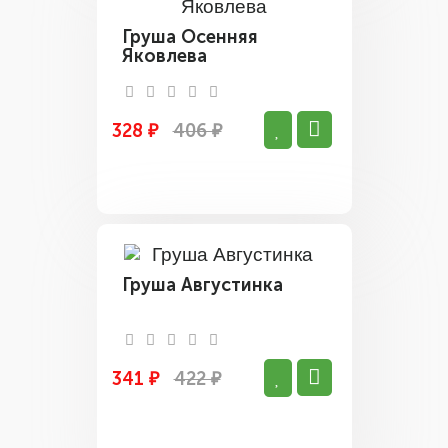
Груша Осенняя
Яковлева
328 ₽
406 ₽
Груша Августинка
341 ₽
422 ₽