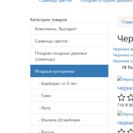
Саженцы цветов
Плодово-ягодные деревья
Категории товаров
Глав
Комплекты. Выгодно!
Чер
Саженцы цветов
Черника в
Плодово-ягодные деревья
Черника н
(саженцы)
Черника 
15 Т
Ягодные кустарники
- Барбарис от 5 лет
Черни
- Гуми
710 ₽
8
- Ирга
- Малина Штамбовая
Черни
- Ругоза