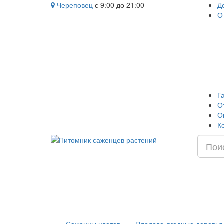
Череповец
с 9:00 до 21:00
Д
О
Г
О
О
К