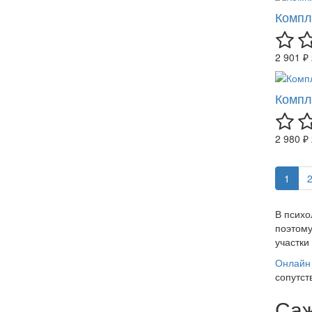
Компл
2 901 ₽
Компл
2 980 ₽
1
В психо
поэтому
участки
Онлайн 
сопутст
Саж