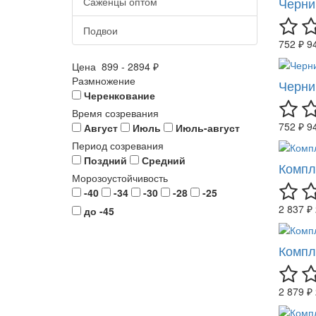
Черни
Саженцы оптом
Подвои
752 ₽
9
Цена
899
-
2894
₽
Размножение
Черни
Черенкование
Время созревания
752 ₽
9
Август
Июль
Июль-август
Период созревания
Поздний
Средний
Компл
Морозоустойчивость
-40
-34
-30
-28
-25
2 837 ₽
до -45
Компл
2 879 ₽