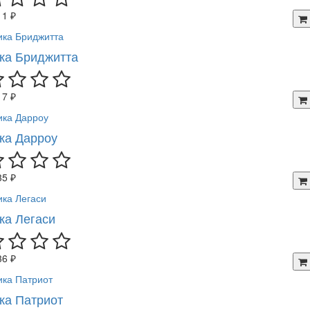
11 ₽
ка Бриджитта
17 ₽
ка Дарроу
35 ₽
ка Легаси
36 ₽
ка Патриот