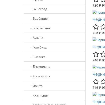
720 ₽
9
- Виноград
- Барбарис
Черни
- Боярышник
725 ₽
9
- Бузина
Черни
- Голубика
- Ежевика
746 ₽
9
- Ежемалина
Черни
- Жимолость
- Йошта
746 ₽
9
- Кизильник
Черни
- Клубника (земляника)