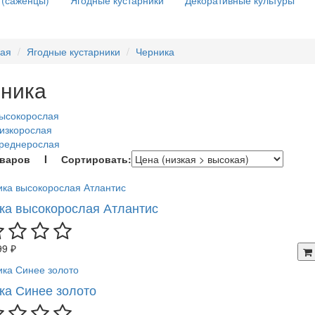
 (саженцы)
Ягодные кустарники
Декоративные культуры
ная
Ягодные кустарники
Черника
ника
ысокорослая
изкорослая
среднерослая
оваров I Сортировать:
ка высокорослая Атлантис
99 ₽
ка Синее золото