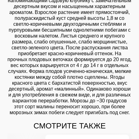
напоминающими садовую клубнику с замечательным
десертным вкусом и насыщенным характерным
ароматом. Взрослое растение имеет прямостоячий,
полураскидистый куст средней высоты 1,8 м со
светло-коричневыми двухгодичными стеблями и
пурпуровыми бесшипными однолетними побегами с
восковым налетом. Листья среднего и крупного
размера, слабо опушенные, слабо морщинистые,
светло-зеленого цвета. После распускания листва
приобретает красно-коричневый оттенок. На
прочных плодовых веточках формируется до 20 ягод,
вес которых варьируется от 4 г до 14 г в отдельных
случаях. Форма плодов усеченно-коническая, мелкие
костянки между собой плотно сцеплены. Ягоды
красного цвета с бархатистой поверхностью, вкус
десертный, аромат «малинный». Одинаково хороши
и для употребления в свежем виде, и для различных
вариантов переработки. Морозы до −30 градусов
этот сорт малины переносит хорошо, при более
морозных зимах побеги следует пригибать под снег.
СМОТРИТЕ ТАКЖЕ